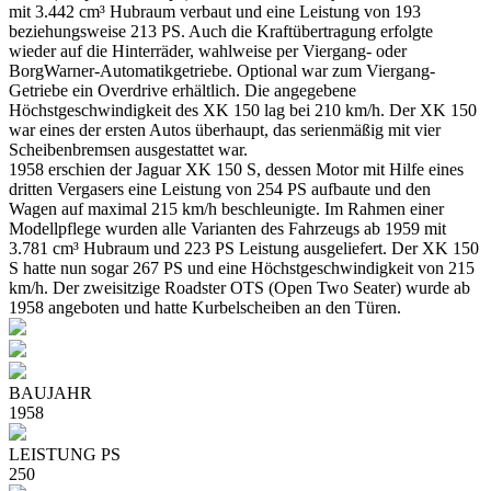
mit 3.442 cm³ Hubraum verbaut und eine Leistung von 193
beziehungsweise 213 PS. Auch die Kraftübertragung erfolgte
wieder auf die Hinterräder, wahlweise per Viergang- oder
BorgWarner-Automatikgetriebe. Optional war zum Viergang-
Getriebe ein Overdrive erhältlich. Die angegebene
Höchstgeschwindigkeit des XK 150 lag bei 210 km/h. Der XK 150
war eines der ersten Autos überhaupt, das serienmäßig mit vier
Scheibenbremsen ausgestattet war.
1958 erschien der Jaguar XK 150 S, dessen Motor mit Hilfe eines
dritten Vergasers eine Leistung von 254 PS aufbaute und den
Wagen auf maximal 215 km/h beschleunigte. Im Rahmen einer
Modellpflege wurden alle Varianten des Fahrzeugs ab 1959 mit
3.781 cm³ Hubraum und 223 PS Leistung ausgeliefert. Der XK 150
S hatte nun sogar 267 PS und eine Höchstgeschwindigkeit von 215
km/h. Der zweisitzige Roadster OTS (Open Two Seater) wurde ab
1958 angeboten und hatte Kurbelscheiben an den Türen.
BAUJAHR
1958
LEISTUNG PS
250