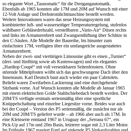
so elegante Wort „Taunomatic“ für die Dreigangautomatik.
Ebenfalls ab 1965 konnten alle 17M und 20M auf Wunsch mit einer
12-Volt Anlage und Drehstromlichtmaschine bestellt werden.
Weitere Innovationen waren das neue Heizungssystem mit
kombinierter luft- und wasserseitiger Temperaturregelung, stufenlos
wählbarer Gebläsedrehzahl, verstellbaren „Vario-Air“ Düsen rechts
und links im Armaturenbrett und Zwangsentlüftung über Schlitze in
den C-Säulen. Alle Modelle der Baureihe, bis hinunter zum
einfachsten 17M, verfügten über ein umfangreiche ausgestattetes
Armaturenbrett.
Neben der zwei- und viertürigen Limousine gibt es einen „Turnier“
(drei- und fünftürig sowie als Kastenwagen) und ein elegantes
„Hardtop Coupé“ mit voll versenkbaren Seitenfenstern. Ohne
störende Mittelpfosten wölbt sich das geschwungene Dach über den
Innenraum. Karl Deutsch baut auch wieder ein paar Cabriolets.
Beliebt waren Zweifarben-Lackierung und eine durchgehende
Sitzbank vorne. Auf Wunsch konnten alle Modelle ab Januar 1965
mit einem elektrischen Golde Stahlschiebedach bestellt werden. Der
20M/TS verfügte erstmals serienmäßig über eine sportliche
Knüppelschaltung und einzelne Liegesitze vorne. Beides war auch
bei der Coupé – Version des P5 serienmäßig, die zunächst nur als
20M und 20M/TS geliefert wurde – ab 1966 aber auch als 17M. In
eine Kleinserie entstand 1967 in Uruguay der „Serrana 67“, ein
Pick-Up auf 17m und 20m Basis, letzterer sogar mit 2,3 Liter Motor.
Im Frühjahr 1967 reagiert Ford auf sinkende P5 Verkaufszahlen und