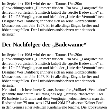
Im September 1964 wird der neue Taunus 17m/20m
(Entwicklungscodes „Hummer“ für den 17m bzw. „Languste“ für
den 20m) vorgestellt. Stilistisch knüpft die „große Badewanne“ an
den 17m P3 Vorgänger an und bleibt der „Linie der Vernunft“ treu.
Designer Wes Dahlberg erinnerte sich an seine Konzeptstudie
Monaco aus dem Jahr 1957. Er ist allerdings länger, breiter und
höher ausgefallen. Der Luftwiderstandsbeiwert war dennoch
geringer.
Der Nachfolger der „Badewanne“
Im September 1964 wird der neue Taunus 17m/20m
(Entwicklungscodes „Hummer“ für den 17m bzw. „Languste“ für
den 20m) vorgestellt. Stilistisch knüpft die „große Badewanne“ an
den 17m P3 Vorgänger an und bleibt der „Linie der Vernunft“ treu.
Designer Wes Dahlberg erinnerte sich an seine Konzeptstudie
Monaco aus dem Jahr 1957. Er ist allerdings länger, breiter und
höher ausgefallen. Der Luftwiderstandsbeiwert war dennoch
geringer.
Neu sind auch berechnete Knautschzone, die „Vollkreis-Ventilation“
genannte Innenraum Belüftung das sog. „Breitspurfahrwerk“. Der
P5 basierte im Grunde auf dem Vorgänger, jedoch streckte man den
Radstand um 75 mm, was 17M und 20M P5 als erste Kölner Ford
in den Genuss einer geteilten Kardanwelle brachte. Die großzügigen