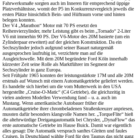
Fahrwerksmaße sorgten auch im Inneren für entsprechend üppige
Platzverhältnisse, womit der P5 im Konkurrenzvergleich jeweils die
ersten Plätze hinsichtlich Bein- und Hüftraum vorne und hinten
belegen konnten.
Der V4 „Marathon“ Motor mit 70 PS ersetzt den
Reihenvierzylinder, mehr Leistung gibt es beim „Tornado“ 2-Liter
V6 mit immerhin 90 PS. Der V6-Motor des 20M basierte (um ein
Zylinderpaar erweitert) auf der gleichen Konstruktion. Da ein
Sechszylinder jedoch aufgrund seiner Bauart naturgemäß
ausgesprochen laufruhig ist, verzichtete man auf die
Ausgleichswelle. Mit dem 20M begründete Ford Köln innerhalb
kürzester Zeit seine Rolle als Marktführer im Segment der
Sechszylinder in ganz Europa.
Seit Frühjahr 1965 konnten der leistungsstärkste 17M und alle 20M
erstmals auf Wunsch mit einem Automatikgetriebe geliefert werden.
Es handelte sich hierbei um die vom Mutterwerk in den USA
hergestellte „Cruise-O-Matic“ (C4 Getriebe), die gleichzeitig in
vielen anderen Modellen Verwendung fand – u. a. auch im
Mustang. Wenn amerikanische Autobauer früher die
Automatikgetriebe ihrer chrombeladenen Straßenkreuzer anpriesen,
mussten dafür besonders klangvolle Namen her. „TorqueFlite“ hieß
die altehrwürdige Dreigangautomatik bei Chrysler, „DynaFlow“ das
erste automatische Getriebe im Hause Buick. Damit war eigentlich
alles gesagt: Die Automatik versprach sanftes Gleiten und faules
Cruisen. In Deutschland wählte Ford für den Taunus das nicht ganz