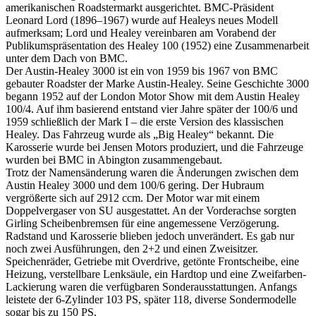
amerikanischen Roadstermarkt ausgerichtet. BMC-Präsident
Leonard Lord (1896–1967) wurde auf Healeys neues Modell
aufmerksam; Lord und Healey vereinbaren am Vorabend der
Publikumspräsentation des Healey 100 (1952) eine Zusammenarbeit
unter dem Dach von BMC.
Der Austin-Healey 3000 ist ein von 1959 bis 1967 von BMC
gebauter Roadster der Marke Austin-Healey. Seine Geschichte 3000
begann 1952 auf der London Motor Show mit dem Austin Healey
100/4. Auf ihm basierend entstand vier Jahre später der 100/6 und
1959 schließlich der Mark I – die erste Version des klassischen
Healey. Das Fahrzeug wurde als „Big Healey“ bekannt. Die
Karosserie wurde bei Jensen Motors produziert, und die Fahrzeuge
wurden bei BMC in Abington zusammengebaut.
Trotz der Namensänderung waren die Änderungen zwischen dem
Austin Healey 3000 und dem 100/6 gering. Der Hubraum
vergrößerte sich auf 2912 ccm. Der Motor war mit einem
Doppelvergaser von SU ausgestattet. An der Vorderachse sorgten
Girling Scheibenbremsen für eine angemessene Verzögerung.
Radstand und Karosserie blieben jedoch unverändert. Es gab nur
noch zwei Ausführungen, den 2+2 und einen Zweisitzer.
Speichenräder, Getriebe mit Overdrive, getönte Frontscheibe, eine
Heizung, verstellbare Lenksäule, ein Hardtop und eine Zweifarben-
Lackierung waren die verfügbaren Sonderausstattungen. Anfangs
leistete der 6-Zylinder 103 PS, später 118, diverse Sondermodelle
sogar bis zu 150 PS.